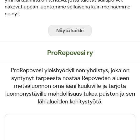
näkevät upean luontomme sellaisena kuin me näemme
ne nyt.
Näytä kaikki
ProRepovesi ry
ProRepovesi yleishyödyllinen yhdistys, joka on
syntynyt tarpeesta nostaa Repoveden alueen
metsäluonnon oma ääni kuuluville ja tarjota
luonnonystäville mahdollisuus tukea puiston ja sen
lähialueiden kehitystyötä.