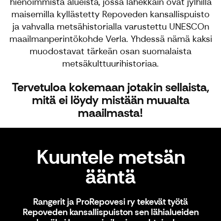
hienoimmista alueista, jossa lähekkäin ovat jylhillä
maisemilla kyllästetty Repoveden kansallispuisto
ja vahvalla metsähistorialla varustettu UNESCOn
maailmanperintökohde Verla. Yhdessä nämä kaksi
muodostavat tärkeän osan suomalaista
metsäkulttuurihistoriaa.
Tervetuloa kokemaan jotakin sellaista,
mitä ei löydy mistään muualta
maailmasta!
Repoveden kansallispuisto
Kuuntele metsän
ääntä
Rangerit ja ProRepovesi ry tekevät työtä
Repoveden kansallispuiston sen lähialueiden