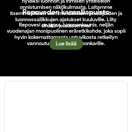
hyväksi luonnon ja ihmisen yhteiselon
onnistumisen näkökulmasta. Laitamme
Repoveden kansallispuisto
itsemme likoon viemme kaikkien retkeilijöiden ja
luonnossaliikkujen ajatukset kuuluville. Liity
Repovesi on upea, luonnonkaunis, neljän
sinäkin joukkoomme!
vuodenajan monipuolinen eräretkikohde, joka sopii
hyvin kokemattomasta untuvikosta retkeilyn
vannoutuneimmallekin konkarille.
Lue lisää