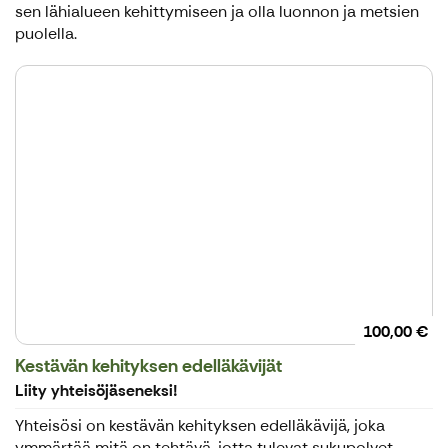
sen lähialueen kehittymiseen ja olla luonnon ja metsien
puolella.
100,00 €
Kestävän kehityksen edelläkävijät
Liity yhteisöjäseneksi!
Yhteisösi on kestävän kehityksen edelläkävijä, joka
ymmärtää mitä on tehtävä, jotta tulevat sukupolvet