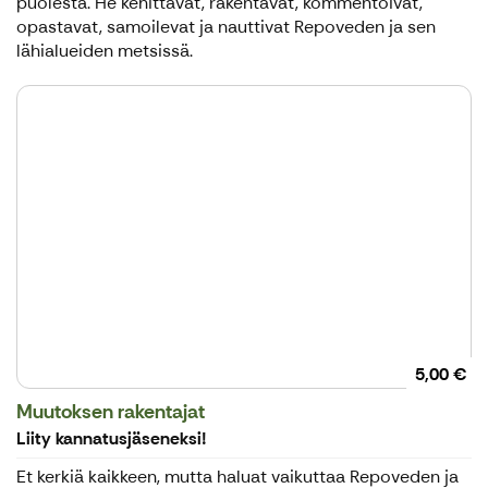
puolesta. He kehittävät, rakentavat, kommentoivat,
opastavat, samoilevat ja nauttivat Repoveden ja sen
lähialueiden metsissä.
5,00 €
Muutoksen rakentajat
Liity kannatusjäseneksi!
Et kerkiä kaikkeen, mutta haluat vaikuttaa Repoveden ja