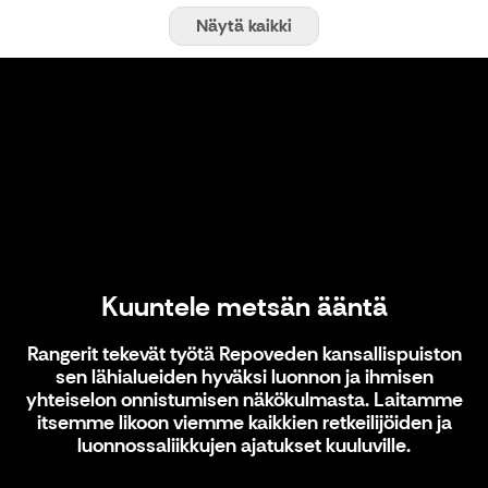
Näytä kaikki
Kuuntele metsän ääntä
Kuuntele metsän ääntä
Rangerit tekevät työtä Repoveden kansallispuiston
sen lähialueiden hyväksi luonnon ja ihmisen
yhteiselon onnistumisen näkökulmasta. Laitamme
itsemme likoon viemme kaikkien retkeilijöiden ja
luonnossaliikkujen ajatukset kuuluville.