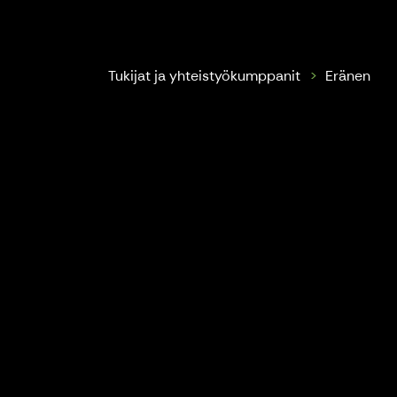
Repovesi Park Rangers
Tukijat ja yhteistyökumppanit
Eränen