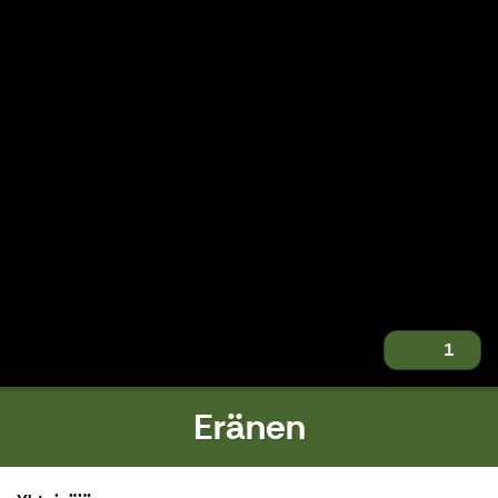
1
Eränen