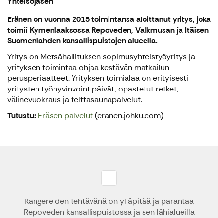
Yhteisöjäsen
Eränen on vuonna 2015 toimintansa aloittanut yritys, joka
toimii Kymenlaaksossa Repoveden, Valkmusan ja Itäisen
Suomenlahden kansallispuistojen alueella.
Yritys on Metsähallituksen sopimusyhteistyöyritys ja
yrityksen toimintaa ohjaa kestävän matkailun
perusperiaatteet. Yrityksen toimialaa on erityisesti
yritysten työhyvinvointipäivät, opastetut retket,
välinevuokraus ja telttasaunapalvelut.
Tutustu:
Eräsen palvelut
(eranen.johku.com)
Rangereiden tehtävänä on ylläpitää ja parantaa
Repoveden kansallispuistossa ja sen lähialueilla