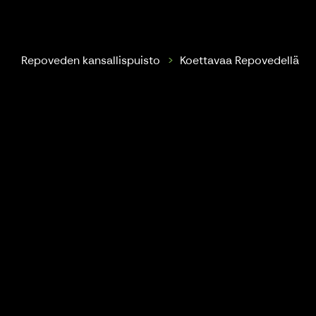
Repovesi Park Rangers
Repoveden kansallispuisto
Koettavaa Repovedellä