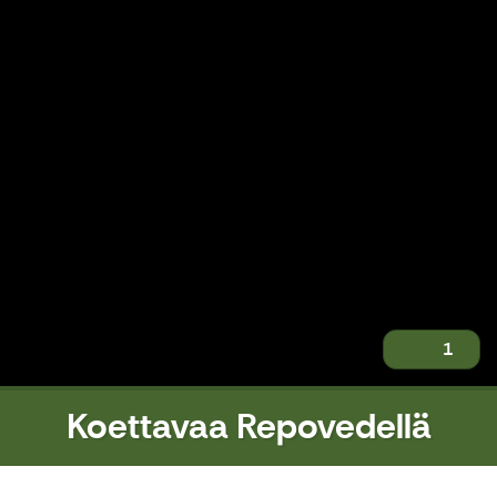
1
Koettavaa Repovedellä