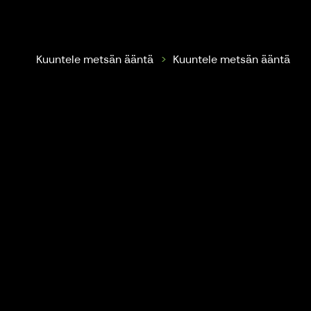
Repovesi Park Rangers
Kuuntele metsän ääntä
Kuuntele metsän ääntä